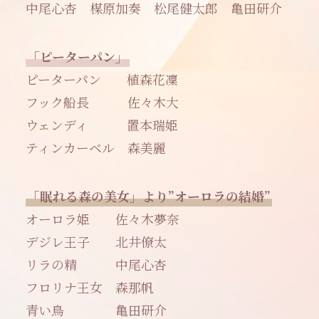
中尾心杏 楳原加奏 松尾健太郎 亀田研介
「ピーターパン」
ピーターパン 植森花凜
フック船長 佐々木大
ウェンディ 置本瑞姫
ティンカーベル 森美麗
「眠れる森の美女」より”オーロラの結婚”
オーロラ姫 佐々木夢奈
デジレ王子 北井僚太
リラの精 中尾心杏
フロリナ王女 森那帆
青い鳥 亀田研介