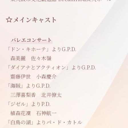
メインキャスト
バレエコンサート
「ドン・キホーテ」よりG.P.D.
森美麗 佐々木嶺
「ダイアナとアクティオン」よりG.P.D.
齋藤伊世 小森慶介
「海賊」よりG.P.D.
三澤喜梨香 北井僚太
「ジゼル」よりP.D.
植森花凜 石神航一
「白鳥の湖」よりパ・ド・カトル