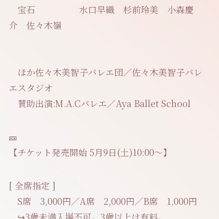
宝石 水口早織 杉前玲美 小森慶
介 佐々木嶺
ほか佐々木美智子バレエ団／佐々木美智子バレ
エスタジオ
賛助出演:M.A.Cバレエ／Aya Ballet School
🎫
【チケット発売開始 5月9日(土)10:00〜】
[ 全席指定 ]
S席 3,000円／A席 2,000円／B席 1,000円
↪︎3歳未満入場不可。3歳以上は有料。