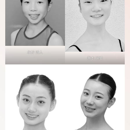
北野 清人
置本 瑞姫