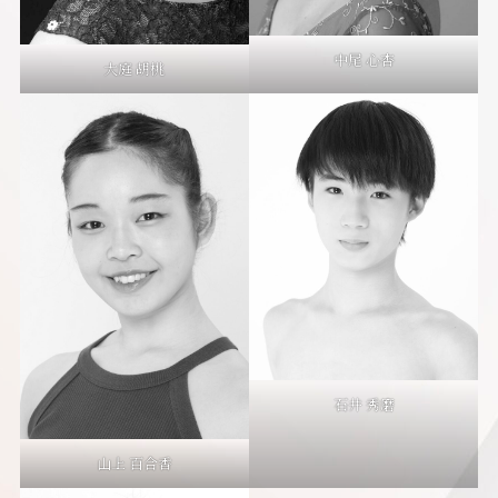
中尾 心杏
大庭 胡桃
石井 秀磨
山上 百合香