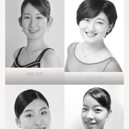
岡崎 泉輝
小川 千花