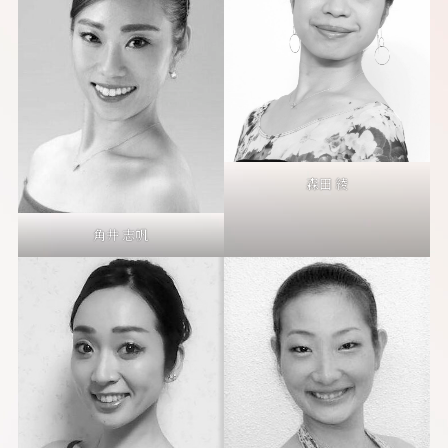
森田 綾
角井 志帆