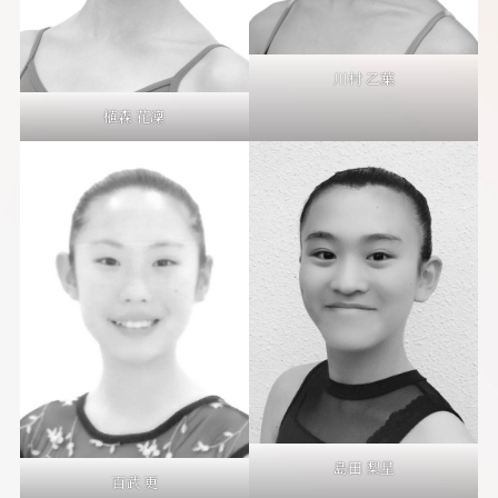
川村 乙葉
植森 花凜
島田 梨星
百武 更