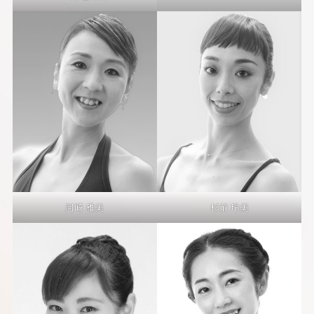
河崎 雅美
杉前 玲美