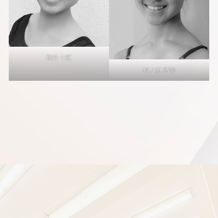
松田 七虹
杉ノ原 結奈