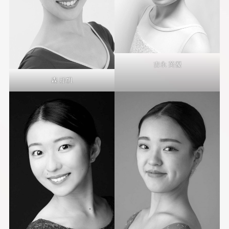
吉永 芙優
森 那帆