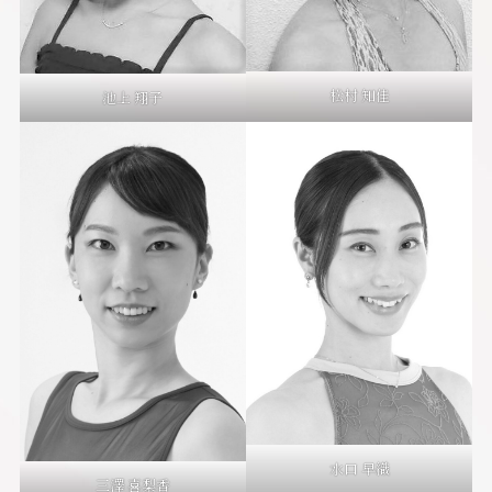
松村 知佳
池上 翔子
水口 早織
三澤 喜梨香