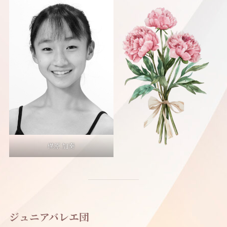
楳原 加奏
ジュニアバレエ団