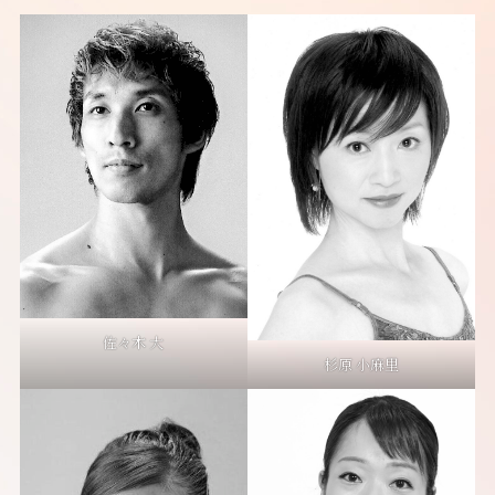
佐々木 大
杉原 小麻里