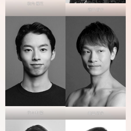
秋内 優花
宮田 萌子
佐々木 嶺
亀田 研介