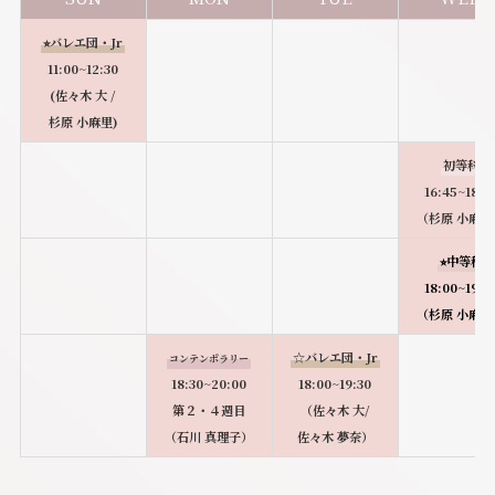
⭐︎バレエ団・Jr
11:00~12:30
(佐々木 大 /
杉原 小麻里)
初等科
16:45~18:0
（杉原 小麻里
⭐︎中等科
18:00~19:3
（杉原 小麻里
☆バレエ団・Jr
コンテンポラリー
18:30~20:00
18:00~19:30
第２・４週目
（佐々木 大/
（石川 真理子）
佐々木 夢奈）