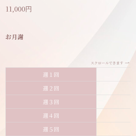
11,000円
お月謝
スクロールできます
週１回
7
週２回
1
週３回
1
週４回
1
週５回
1