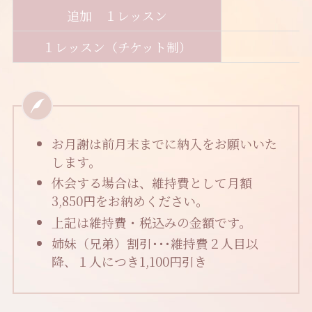
追加 １レッスン
1
１レッスン（チケット制）
2
お月謝は前月末までに納入をお願いいた
します。
休会する場合は、維持費として月額
3,850円をお納めください。
上記は維持費・税込みの金額です。
姉妹（兄弟）割引･･･維持費２人目以
降、１人につき1,100円引き