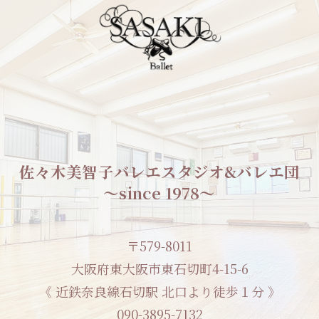
佐々木美智子バレエスタジオ&バレエ団
〜since 1978〜
〒579-8011
大阪府東大阪市東石切町4-15-6
《 近鉄奈良線石切駅 北口より徒歩１分 》
090-3895-7132